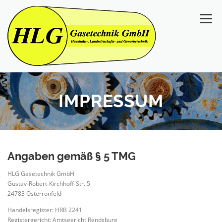
Zum
Inhalt
Menü
springen
START
ÜBER UNS
REFERENZEN
IMPRESSUM
HAUSTECHNIK
Angaben gemäß § 5 TMG
HEIZSYSTEME FÜR DIE LANDWIRTSCHAFT
HLG Gasetechnik GmbH
Gustav-Robert-Kirchhoff-Str. 5
24783 Osterrönfeld
GEWERBE
KONTAKT & ANFAHRT
Handelsregister: HRB 2241
Registergericht: Amtsgericht Rendsburg