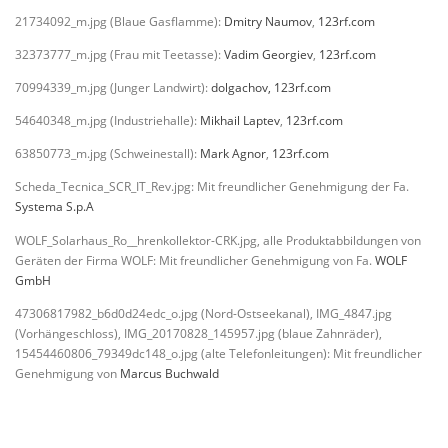
21734092_m.jpg (Blaue Gasflamme):
Dmitry Naumov
,
123rf.com
32373777_m.jpg (Frau mit Teetasse):
Vadim Georgiev
,
123rf.com
70994339_m.jpg (Junger Landwirt):
dolgachov
,
123rf.com
54640348_m.jpg (Industriehalle):
Mikhail Laptev
,
123rf.com
63850773_m.jpg (Schweinestall):
Mark Agnor
,
123rf.com
Scheda_Tecnica_SCR_IT_Rev.jpg: Mit freundlicher Genehmigung der Fa.
Systema S.p.A
WOLF_Solarhaus_Ro__hrenkollektor-CRK.jpg, alle Produktabbildungen von
Geräten der Firma WOLF: Mit freundlicher Genehmigung von Fa.
WOLF
GmbH
47306817982_b6d0d24edc_o.jpg (Nord-Ostseekanal), IMG_4847.jpg
(Vorhängeschloss), IMG_20170828_145957.jpg (blaue Zahnräder),
15454460806_79349dc148_o.jpg (alte Telefonleitungen): Mit freundlicher
Genehmigung von
Marcus Buchwald